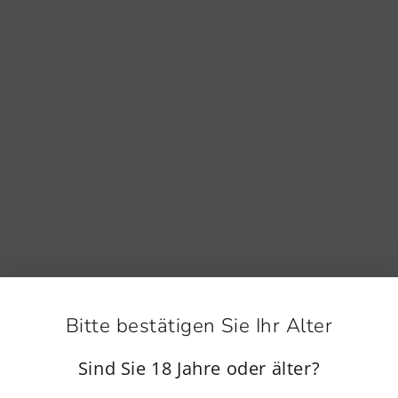
Bitte bestätigen Sie Ihr Alter
Sind Sie 18 Jahre oder älter?