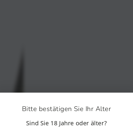
Bitte bestätigen Sie Ihr Alter
Sind Sie 18 Jahre oder älter?