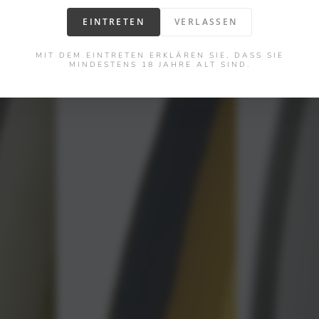
EINTRETEN
VERLASSEN
MIT DEM EINTRETEN ERKLÄREN SIE, DASS SIE
MINDESTENS 18 JAHRE ALT SIND.