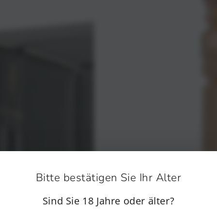
Enigmatico
Italia
Bitte bestätigen Sie Ihr Alter
Sind Sie 18 Jahre oder älter?